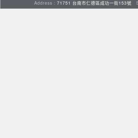
Address :
71751 台南市仁德區成功一街153號
Su