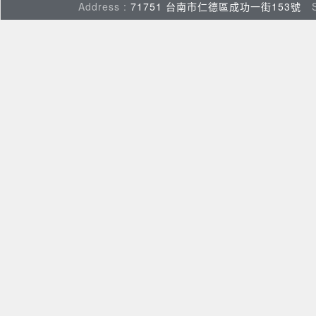
Address :
71751 台南市仁德區成功一街153號
Su