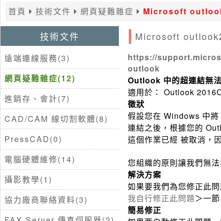
首頁
技術文件
網頁疑難雜症
Microsoft ou
技術文件
Microsoft ou
https://support.micro
遠端連線服務(3)
outlook
網頁疑難雜症(12)
Outlook 中的超連結無
適用於： Outlook 2016Out
進銷存、會計(7)
徵狀
假設您在 Windows 中將 I
CAD/CAM 線切割軟體(8)
連結之後，根據您的 Ou
PressCAD(0)
這個作業已經 被取消，
電腦硬體維修(14)
您組織的原則讓我們無法
解決方案
攝影教學(1)
如果要我們為您修正此問
我自行修正此問題
＞一節
協力廠商聯絡資料(3)
簡易修正
FAX Server 傳真伺服器(2)