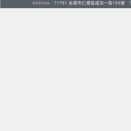
Address :
71751 台南市仁德區成功一街153號
Su