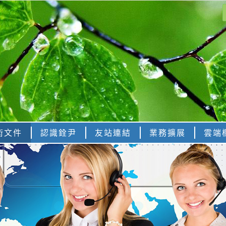
術文件
認識銓尹
友站連結
業務擴展
雲端