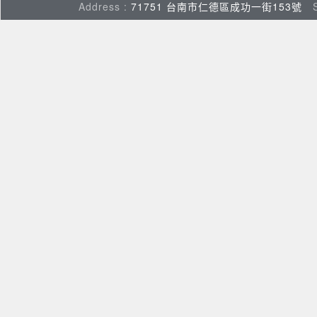
Address :
71751 台南市仁德區成功一街153號
Su