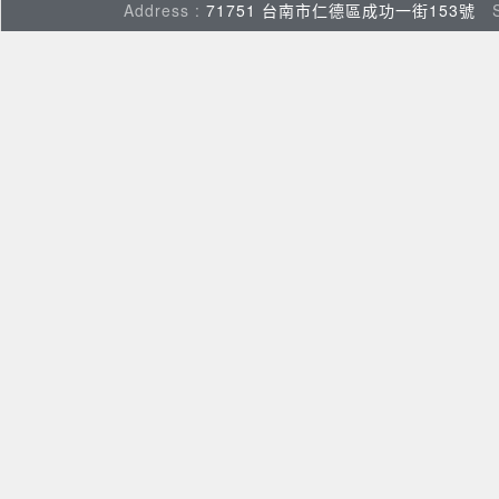
Address :
71751 台南市仁德區成功一街153號
Su