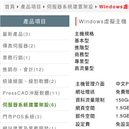
首頁
產品項目
伺服器系統建置架設
Windows
產品項目
Windows虛擬主機
主機規格
最新產品(3)
基本型
傳真伺服器(2)
進階型
商務型
業務行銷(1)
專業型
高流量型
進銷存、會計(12)
統達繪圖、線割軟體(2)
主機管理介面
中文P
網址贈送
免費贈送
PressCAD沖壓軟體(11)
資料流量限制
150G
伺服器系統建置架設(6)
1.5G
網頁空間
1.5G
郵件空間
門市POS系統(3)
設定費
免設
網站建置及業務開發(1)