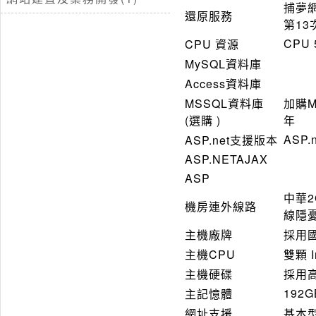
捕夢
還原服務
第1
CPU 
CPU 資源
MySQL資料庫
Access資料庫
MSSQL資料庫
加購MS
(選購 )
年
ASP.n
ASP.net支援版本
ASP.NETAJAX
ASP
中華
機房連外線路
線隱
主機廠牌
採用
主機CPU
雙顆 I
主機硬碟
採用
192G
主記憶體
網址支援
基本