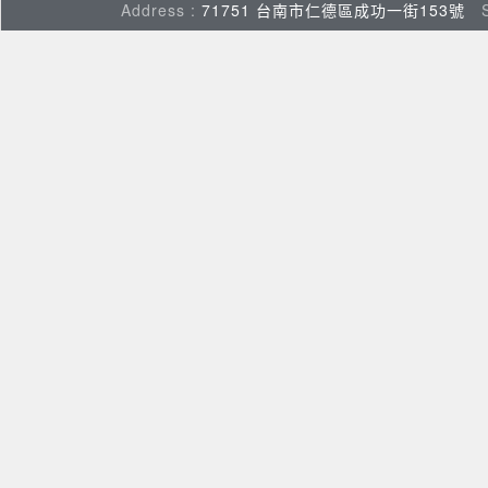
Address :
71751 台南市仁德區成功一街153號
Su