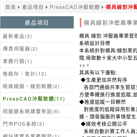
首頁
產品項目
PressCAD沖壓軟體
模具線割沖
產品項目
模具線割沖壓廠專
模具 線割 沖壓廠專業管
最新產品(3)
系統設計目標
傳真伺服器(2)
本系統針對模具/線割業
間,吸取數十家大中小型
業務行銷(1)
>>。
其具有以下優點:
進銷存、會計(12)
◆生產更加井然有序
統達繪圖、線割軟體(2)
各部門通過共享生管提交
方便準確進行進度追蹤,
PressCAD沖壓軟體(11)
◆進度追蹤一目瞭然
對進度的追蹤採用形象直
伺服器系統建置架設(6)
據、頭昏腦脹的事情發生
門市POS系統(3)
◆績效考核公開公平
系統自動計算工作人員
網站建置及業務開發(1)