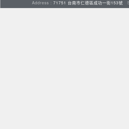
Address :
71751 台南市仁德區成功一街153號
Su