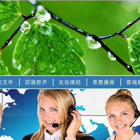
術文件
認識銓尹
友站連結
業務擴展
雲端