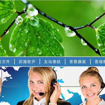
術文件
認識銓尹
友站連結
業務擴展
雲端